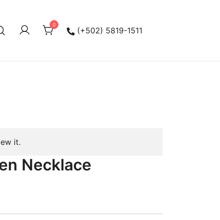
0
(+502) 5819-1511
ew it.
den Necklace