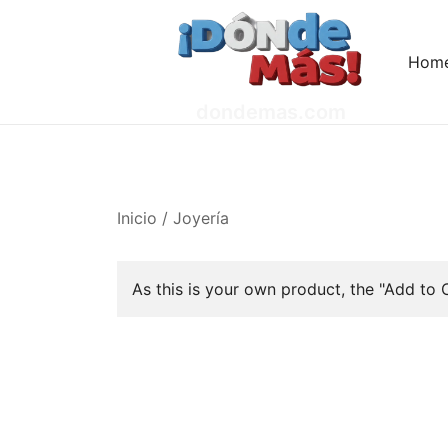
Saltar
al
Hom
contenido
dondemas.com
Inicio
/
Joyería
As this is your own product, the "Add to 